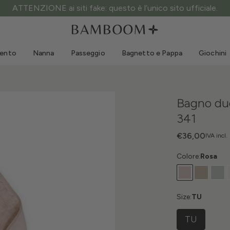
ATTENZIONE ai siti fake: questo è l’unico sito ufficiale.
Abbigliamento 0-3 anni
Mare
Tute da esterno
Costumi da bagno
mento
Nanna
Passeggio
Bagnetto e Pappa
Giochini
Body
Cappellini sole
Maglie e Camicie
Occhialini da sole
Pantaloncini e Gonne
Scarpine mare
Bagno du
Tutine
Giochini mare
341
Cardigan e Giacche
Vestitini
€36,00
IVA incl.
Cappellini
Colore:
Rosa
Accessori
Calze
Size:
TU
TU