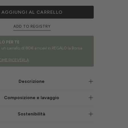
AGGIUNGI AL CARRELLO
ADD TO REGISTRY
LO PER TE
un carrello di 80€ e ricevi in REGALO la Borsa
OME RICEVERLA
Descrizione
Composizione e lavaggio
Sostenibilità