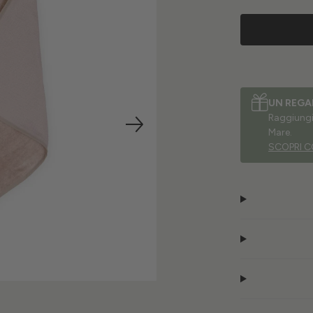
UN REGA
Raggiungi 
Mare.
SCOPRI C