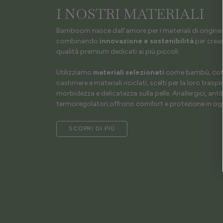
I NOSTRI MATERIALI
Bamboom nasce dall’amore per i materiali di origine 
combinando
innovazione e sostenibilità
per crear
qualità premium dedicati ai più piccoli.
Utilizziamo
materiali selezionati
come bambù, coto
cashmere e materiali riciclati, scelti per la loro traspir
morbidezza e delicatezza sulla pelle. Anallergici, antib
termoregolatori,offrono comfort e protezione in ogn
SCOPRI DI PIÙ