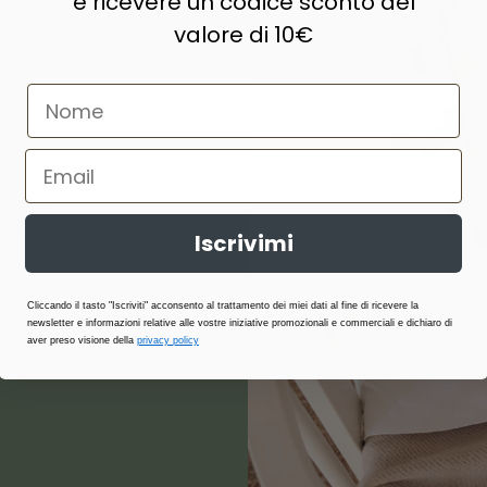
e ricevere un codice sconto del
valore di 10€
naturale,
e prodotti di
ne, lana,
abilità,
atterici e
i stagione.
Iscrivimi
Cliccando il tasto "Iscriviti" acconsento al trattamento dei miei dati al fine di ricevere la
newsletter e informazioni relative alle vostre iniziative promozionali e commerciali e dichiaro di
aver preso visione della
privacy policy