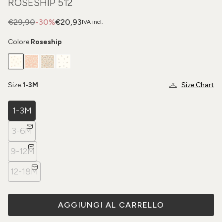
ROSESHIP 512
€29,90
-30%
€20,93
IVA incl.
Colore:
Roseship
Size:
1-3M
Size Chart
1-3M
3-6M
9-12M
12-18M
AGGIUNGI AL CARRELLO