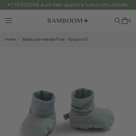
ATTENZIONE ai siti fake: questo è l’unico sito ufficiale.
0
Home
Babbucce neonato Pure - Azzurro 03