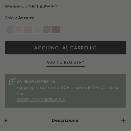
€16,90
-30%
€11,83
IVA incl.
Colore:
Azzurro
AGGIUNGI AL CARRELLO
ADD TO REGISTRY
UN REGALO PER TE
Raggiungi un carrello di 80€ e ricevi in REGALO la Borsa
Mare.
SCOPRI COME RICEVERLA
Descrizione