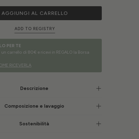
AGGIUNGI AL CARRELLO
ADD TO REGISTRY
LO PER TE
un carrello di 80€ e ricevi in REGALO la Borsa
OME RICEVERLA
Descrizione
Composizione e lavaggio
Sostenibilità