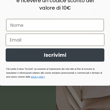
e ricevere un codice sconto del
valore di 10€
naturale,
e prodotti di
ne, lana,
abilità,
atterici e
i stagione.
Iscrivimi
Cliccando il tasto "Iscriviti" acconsento al trattamento dei miei dati al fine di ricevere la
newsletter e informazioni relative alle vostre iniziative promozionali e commerciali e dichiaro di
aver preso visione della
privacy policy