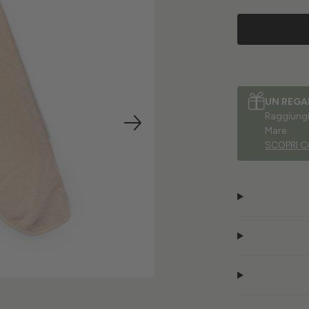
UN REGA
Raggiungi 
Mare.
SCOPRI C