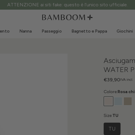
ATTENZIONE ai siti fake: questo è l’unico sito ufficiale.
Abbigliamento 0-3 anni
Mare
Tute da esterno
Costumi da bagno
mento
Nanna
Passeggio
Bagnetto e Pappa
Giochini
Body
Cappellini sole
Maglie e Camicie
Occhialini da sole
Pantaloncini e Gonne
Scarpine mare
Asciugam
Tutine
Giochini mare
WATER P
Cardigan e Giacche
Vestitini
€39,90
IVA incl.
Cappellini
Colore:
Rosa ch
Accessori
Calze
Size:
TU
TU