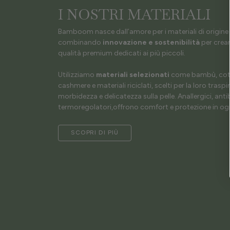
I NOSTRI MATERIALI
Bamboom nasce dall’amore per i materiali di origine 
combinando
innovazione e sostenibilità
per crear
qualità premium dedicati ai più piccoli.
Utilizziamo
materiali selezionati
come bambù, coto
cashmere e materiali riciclati, scelti per la loro traspir
morbidezza e delicatezza sulla pelle. Anallergici, antib
termoregolatori,offrono comfort e protezione in ogn
SCOPRI DI PIÙ