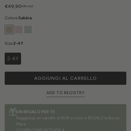
€49,90
IVA incl.
Colore:
Sabbia
Size:
2-4Y
2-4Y
AGGIUNGI AL CARRELLO
ADD TO REGISTRY
UN REGALO PER TE
Raggiungi un carrello di 80€ e ricevi in REGALO la Borsa
Mare.
SCOPRI COME RICEVERLA