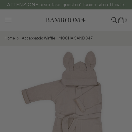
ATTENZIONE ai siti fake: questo è l’unico sito ufficiale.
0
Home
Accappatoio Waffle - MOCHA SAND 347