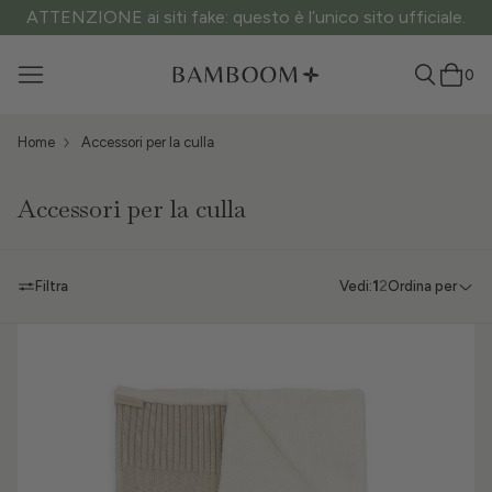
ATTENZIONE ai siti fake: questo è l’unico sito ufficiale.
0
Home
Accessori per la culla
Accessori per la culla
Filtra
Vedi:
1
2
Ordina per