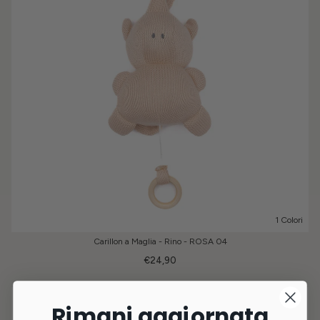
1 Colori
Carillon a Maglia - Rino - ROSA 04
€24,90
Rimani aggiornata