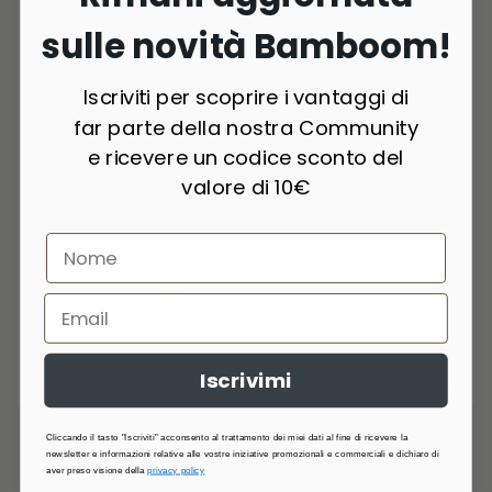
sulle novità Bamboom!
Iscriviti per scoprire i vantaggi di
far parte della nostra Community
e ricevere un codice sconto del
valore di 10€
Iscrivimi
1 Colori
Doudou Paperella - WARM WHITE 128
Cliccando il tasto "Iscriviti" acconsento al trattamento dei miei dati al fine di ricevere la
€22,90
newsletter e informazioni relative alle vostre iniziative promozionali e commerciali e dichiaro di
aver preso visione della
privacy policy