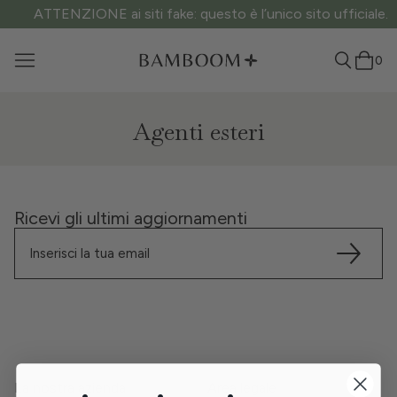
ATTENZIONE ai siti fake: questo è l’unico sito ufficiale.
0
Agenti esteri
Ricevi gli ultimi aggiornamenti
La nostra azienda
Area legale