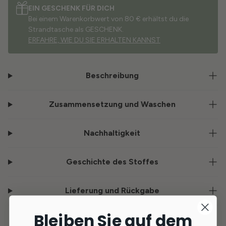
EIN GESCHENK FÜR DICH
Bei einem Warenkorbwert von 80 € erhältst du die
Strandtasche als GESCHENK.
ERFAHRE, WIE DU SIE ERHALTEN KANNST
Beschreibung
Zusammensetzung und Waschen
Nachhaltigkeit
Geschichte des Stoffes
Lieferung und Rückgabe
Bleiben Sie auf dem