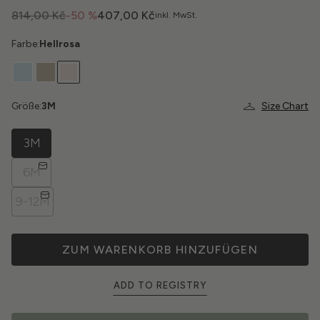
814,00 Kč
-50 %
407,00 Kč
inkl. MwSt.
Farbe:
Hellrosa
Größe:
3M
Size Chart
3M
6M
9-12M
ZUM WARENKORB HINZUFÜGEN
ADD TO REGISTRY