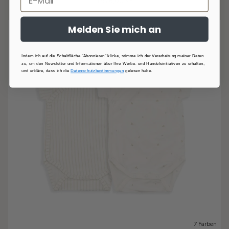
1.976,00 Kč
Melden Sie mich an
Indem ich auf die Schaltfläche "Abonnieren" klicke, stimme ich der Verarbeitung meiner Daten
zu, um den Newsletter und Informationen über Ihre Werbe- und Handelsinitiativen zu erhalten,
und erkläre, dass ich die
Datenschutzbestimmungen
gelesen habe.
7 Farben