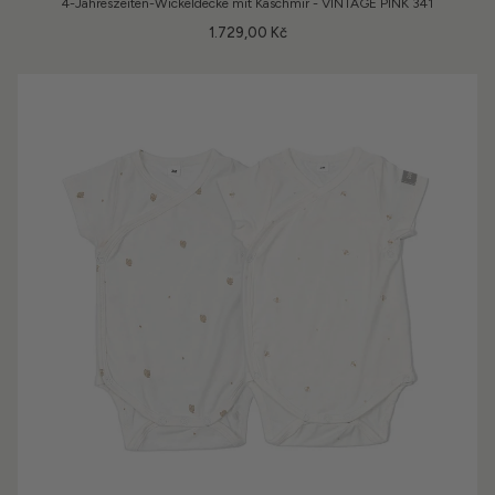
4-Jahreszeiten-Wickeldecke mit Kaschmir - VINTAGE PINK 341
1.729,00 Kč