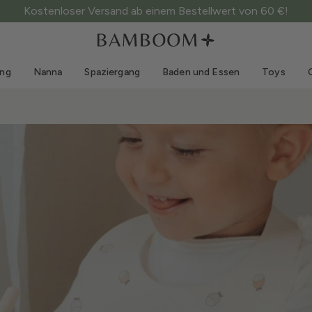
Kostenloser Versand ab einem Bestellwert von 60 €!
Kleidung 0-3 Jahre
Mare
Outdoor-Anzüge
Bademode
ung
Nanna
Spaziergang
Baden und Essen
Toys
Bodys
Sonnenhüte
Pullis und Hemden
Sonnenbrillen
Shorts und Röcke
Strandschuhe
Strampler
Toys
Strickjacken und Jacken
Kleider
Mützen
Accessoires
Socken