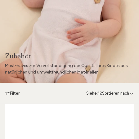
Zubehör
Must-haves zur Vervollständigung der Outfits Ihres Kindes aus
natürlichen und umweltfreundlichen Materialien.
Filter
Siehe:
1
2
Sortieren nach