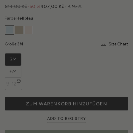
814,00 Kč
-50 %
407,00 Kč
inkl. MwSt.
Farbe:
Hellblau
Größe:
3M
Size Chart
3M
6M
9-12M
ZUM WARENKORB HINZUFÜGEN
ADD TO REGISTRY