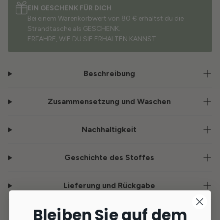
EIN GESCHENK FÜR DICH
Bei einem Warenkorbwert von 80 € erhältst du die
Strandtasche als GESCHENK.
ERFAHRE, WIE DU SIE ERHALTEN KANNST
Beschreibung
Zusammensetzung und Waschen
Nachhaltigkeit
Geschichte des Stoffes
Lieferung und Rückgabe
Bleiben Sie auf dem