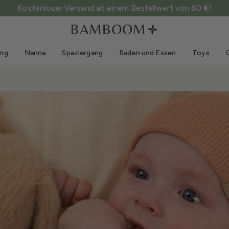
Kostenloser Versand ab einem Bestellwert von 60 €!
Kleidung 0-3 Jahre
Meer
Outdoor-Anzüge
Bademode
ung
Nanna
Spaziergang
Baden und Essen
Toys
Bodys
Sonnenhüte
Pullis und Hemden
Sonnenbrillen
Shorts und Röcke
Strandschuhe
Strampler
Toys
Strickjacken und Jacken
Kleider
Mützen
Accessoires
Socken