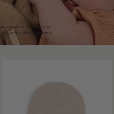
kel
weich und atmungsaktiv, sie
on kleinen Kindern zu reparieren