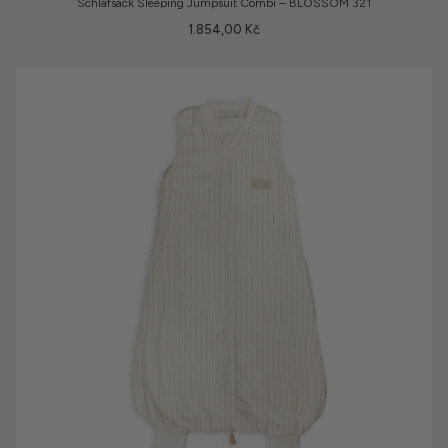
Schlafsack Sleeping Jumpsuit Combi – BLOSSOM 321
1.854,00 Kč