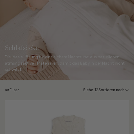
Schlafsäcke
Die ideale Lösung für eine sichere Nachtruhe: aus natürlichen,
atmungsaktiven Materialien, damit das Baby in der Nacht nicht
schwitzt.
Filter
Siehe:
1
2
Sortieren nach