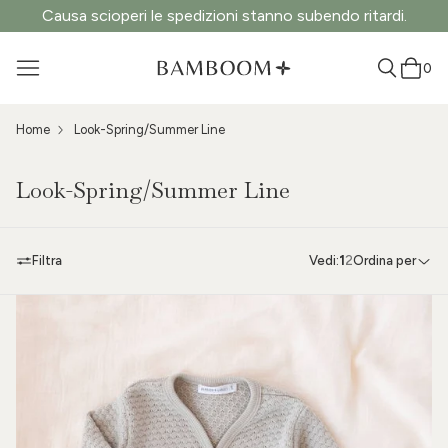
Causa scioperi le spedizioni stanno subendo ritardi.
0
Home
Look-Spring/Summer Line
Look-Spring/Summer Line
Filtra
Vedi:
1
2
Ordina per