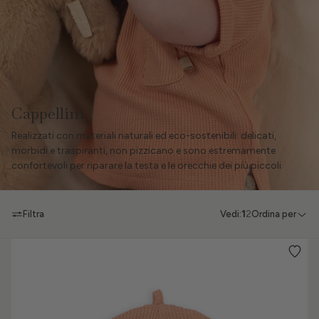
Cappellini
Realizzati con materiali naturali ed eco-sostenibili
: delicati
,
morbidi e traspiranti, non pizzicano e sono estremamente
confortevoli per riparare la testa e le orecchie dei più piccoli
Filtra
Vedi:
1
2
Ordina per