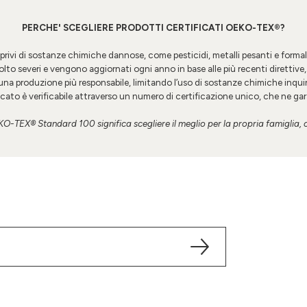
PERCHE' SCEGLIERE PRODOTTI CERTIFICATI
OEKO-TEX®?
privi di sostanze chimiche dannose, come pesticidi, metalli pesanti e formaldei
lto severi e vengono aggiornati ogni anno in base alle più recenti direttive, 
na produzione più responsabile, limitando l’uso di sostanze chimiche inqu
cato è verificabile attraverso un numero di certificazione unico, che ne garan
KO-TEX® Standard 100
significa scegliere il meglio per la propria famiglia,