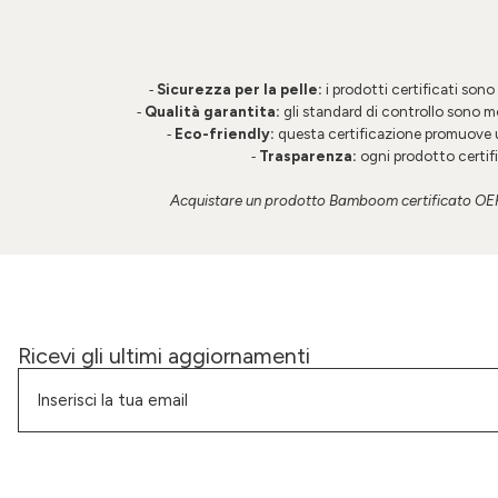
Sicurezza per la pelle
:
i prodotti certificati sono 
-
Qualità garantita
:
gli standard di controllo sono mo
-
Eco-friendly
:
questa certificazione promuove u
-
Trasparenza
:
ogni prodotto certifi
-
Acquistare un prodotto
Bamboom
certificato
OE
Ricevi gli ultimi aggiornamenti