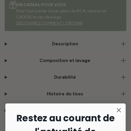
UN CADEAU POUR VOUS
Pour tout panier d'une valeur de 80 €, recevez en
CADEAU le sac de plage.
DÉCOUVREZ COMMENT L'OBTENIR
Description
Composition et lavage
Durabilité
Histoire du tissu
Livraison et retour
Restez au courant de