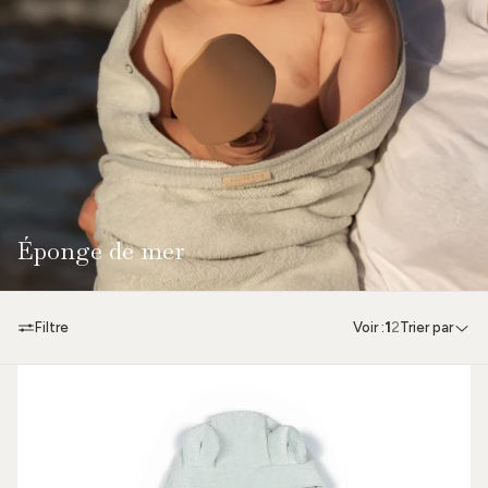
Éponge de mer
Filtre
Voir :
1
2
Trier par