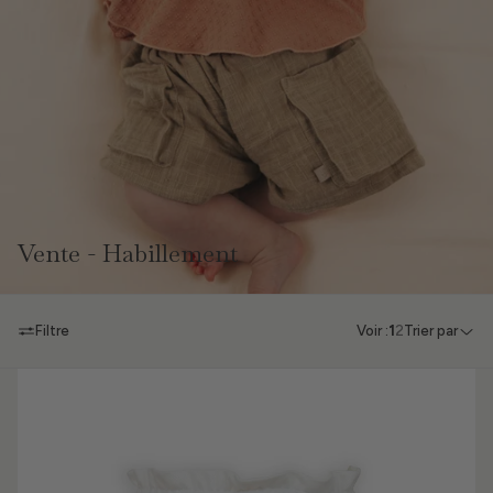
Vente - Habillement
Filtre
Voir :
1
2
Trier par