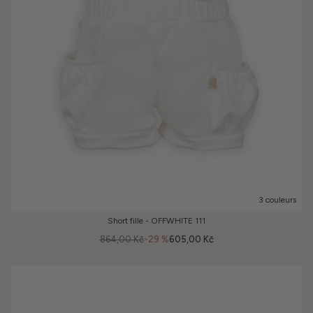
3 couleurs
Short fille - OFFWHITE 111
864,00 Kč
-29 %
605,00 Kč