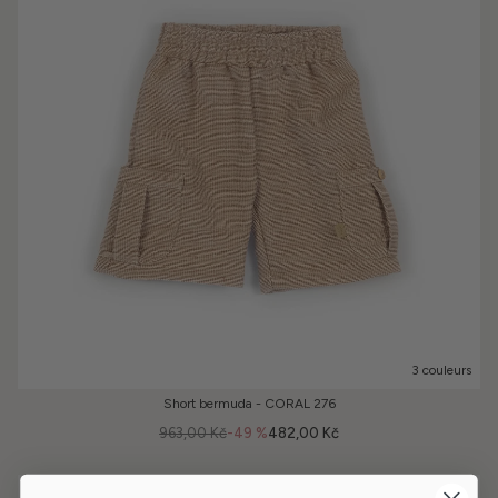
3 couleurs
Short bermuda - CORAL 276
963,00 Kč
-49 %
482,00 Kč