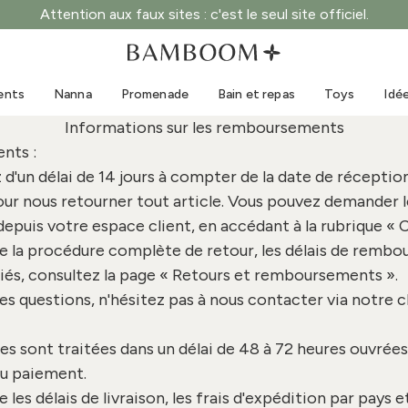
Attention aux faux sites : c'est le seul site officiel.
Vêtements 0-3 ans
Mer
Combinaisons d'extérieur
Maillots de bain
ents
Nanna
Promenade
Bain et repas
Toys
Idé
Bodys
Casquettes de soleil
Informations sur les remboursements
Pulls et chemises
Lunettes de soleil
nts :
Shorts et jupes
Chaussures de plage
d'un délai de 14 jours à compter de la date de réceptio
Combinaisons
Toys
 nous retourner tout article. Vous pouvez demander l
Cardigans et vestes
depuis votre
espace client
, en accédant à la rubrique 
Robes
e la procédure complète de retour, les délais de remb
Casquettes
ciés, consultez la page «
Retours et remboursements
».
Accessoires
es questions, n'hésitez pas à nous contacter via notre c
Chaussettes
 sont traitées dans un délai de 48 à 72 heures ouvrée
du paiement.
 les délais de livraison, les frais d'expédition par pays et