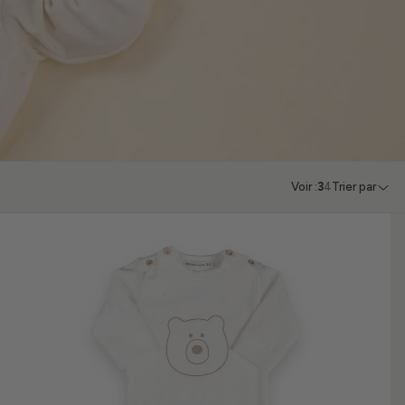
Voir :
3
4
Trier par