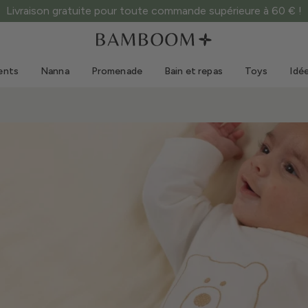
Livraison gratuite pour toute commande supérieure à 60 € !
Vêtements 0-3 ans
Mer
Combinaisons d'extérieur
Maillots de bain
ents
Nanna
Promenade
Bain et repas
Toys
Idé
Bodys
Casquettes de soleil
Pulls et chemises
Lunettes de soleil
Shorts et jupes
Chaussures de plage
Combinaisons
Toys
Cardigans et vestes
Robes
Casquettes
Accessoires
Chaussettes