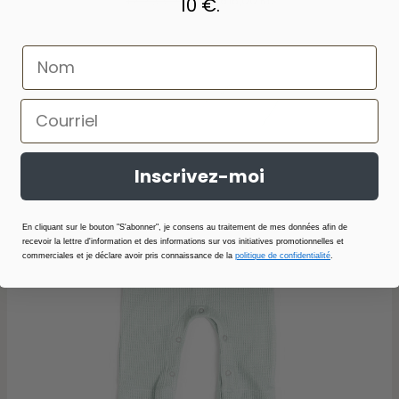
10 €.
1 236,00 Kč
-50 %
618,00 Kč
Inscrivez-moi
En cliquant sur le bouton "S'abonner", je consens au traitement de mes données afin de
recevoir la lettre d'information et des informations sur vos initiatives promotionnelles et
commerciales et je déclare avoir pris connaissance de la
politique de confidentialité
.