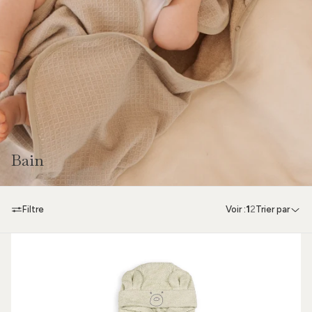
Bain
Filtre
Voir :
1
2
Trier par