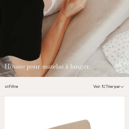
Housse pour matelas à langer
Filtre
Voir :
1
2
Trier par