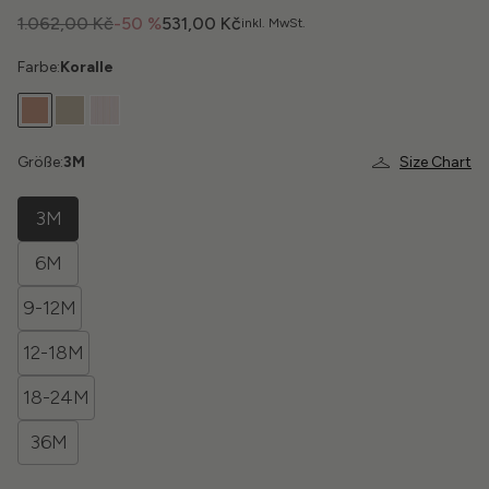
1.062,00 Kč
-50 %
531,00 Kč
inkl. MwSt.
Farbe:
Koralle
Größe:
3M
Size Chart
3M
6M
9-12M
12-18M
18-24M
36M