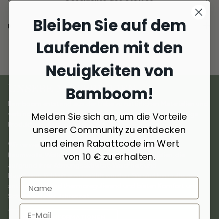
Bleiben Sie auf dem
Lieferung und Rückgabe
Laufenden mit den
Neuigkeiten von
UNSERE MATERIALIEN
Bamboom!
Bamboom entstand aus der Liebe zu natürlichen Materialien und
Melden Sie sich an, um die Vorteile
verbindet
Innovation und Nachhaltigkeit
, um hochwertige
Produkte für Kinder zu schaffen.
unserer Community zu entdecken
und einen Rabattcode im Wert
Wir verwenden
ausgewählte Materialien
wie Bambus,
von 10 € zu erhalten.
Baumwolle, Wolle, Kaschmir und recycelte Materialien, die
aufgrund ihrer Atmungsaktivität, Weichheit und
Hautfreundlichkeit ausgewählt wurden. Sie sind hypoallergen,
antibakteriell und thermoregulierend und bieten Komfort und
Schutz zu jeder Jahreszeit.
WEITERE INFORMATIONEN