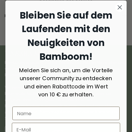
Bleiben Sie auf dem
Lieferung und Rückgabe
Laufenden mit den
Neuigkeiten von
UNSERE MATERIALIEN
Bamboom!
Bamboom entstand aus der Liebe zu natürlichen Materialien und
Melden Sie sich an, um die Vorteile
verbindet
Innovation und Nachhaltigkeit
, um hochwertige
Produkte für Kinder zu schaffen.
unserer Community zu entdecken
und einen Rabattcode im Wert
Wir verwenden
ausgewählte Materialien
wie Bambus,
von 10 € zu erhalten.
Baumwolle, Wolle, Kaschmir und recycelte Materialien, die
aufgrund ihrer Atmungsaktivität, Weichheit und
Hautfreundlichkeit ausgewählt wurden. Sie sind hypoallergen,
antibakteriell und thermoregulierend und bieten Komfort und
Schutz zu jeder Jahreszeit.
WEITERE INFORMATIONEN