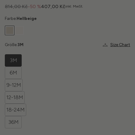
814,00 Kč
-50 %
407,00 Kč
inkl. MwSt.
Farbe:
Hellbeige
Größe:
3M
Size Chart
3M
6M
9-12M
12-18M
18-24M
36M