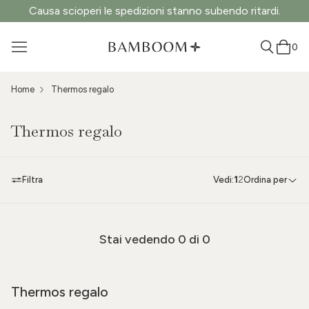
Causa scioperi le spedizioni stanno subendo ritardi.
0
Home
Thermos regalo
Thermos regalo
Filtra
Vedi:
1
2
Ordina per
Stai vedendo
0
di 0
Thermos regalo