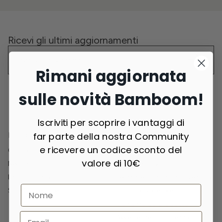
Ricevi gli ultimi aggiornamenti
Rimani aggiornata
sulle novità Bamboom!
Iscriviti per scoprire i vantaggi di
far parte della nostra Community
La nostra azienda
Area legale
e ricevere un codice sconto del
Chi siamo
Privacy Policy
valore di 10€
Negozi
Cookie Policy
I nostri contatti
Termini e condizioni di vendita
Stile Sostenibile
Informativa legale
Richiamo del prodotto –
Avvertenze di sicurezza