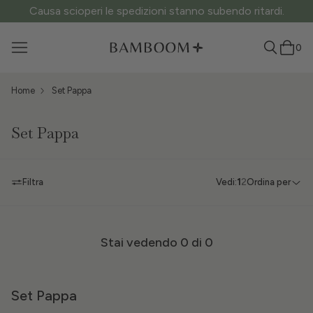
Causa scioperi le spedizioni stanno subendo ritardi.
0
Home
Set Pappa
Set Pappa
Filtra
Vedi:
1
2
Ordina per
Stai vedendo
0
di 0
Set Pappa