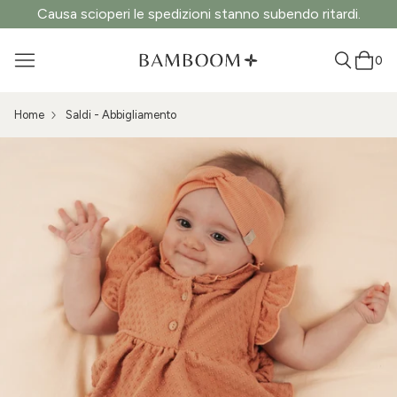
Causa scioperi le spedizioni stanno subendo ritardi.
0
Home
Saldi - Abbigliamento