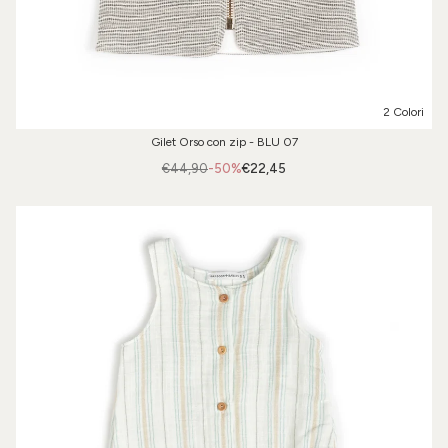
2 Colori
Gilet Orso con zip - BLU 07
€44,90
-50%
€22,45