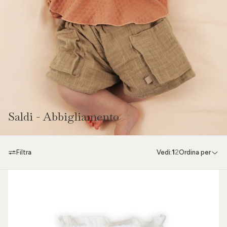
Saldi - Abbigliamento
Filtra
Vedi:
1
2
Ordina per