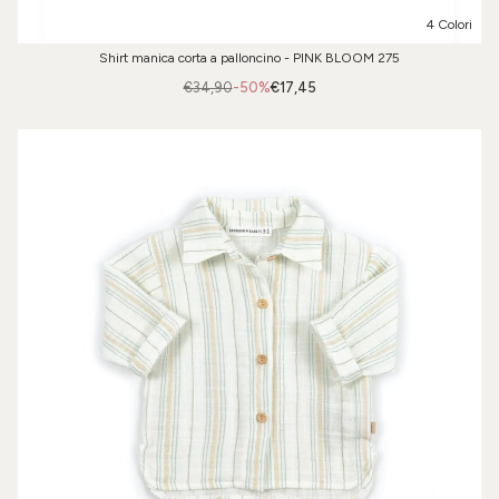
4 Colori
Shirt manica corta a palloncino - PINK BLOOM 275
€34,90
-50%
€17,45