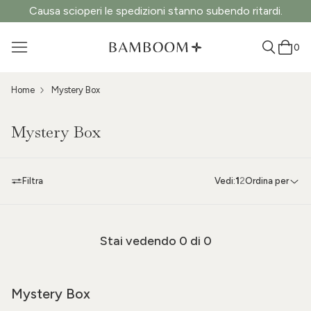
Causa scioperi le spedizioni stanno subendo ritardi.
0
Home
Mystery Box
Mystery Box
Filtra
Vedi:
1
2
Ordina per
Stai vedendo
0
di 0
Mystery Box