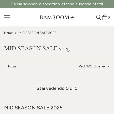
Causa scioperi le spedizioni stanno subendo ritardi.
0
Home
MID SEASON SALE 2025
MID SEASON SALE 2025
Filtra
Vedi:
1
2
Ordina per
Stai vedendo
0
di 0
MID SEASON SALE 2025