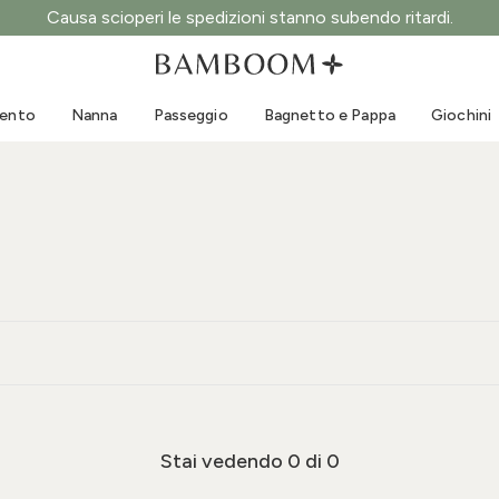
Causa scioperi le spedizioni stanno subendo ritardi.
Abbigliamento 0-3 anni
Mare
Tute da esterno
Costumi da bagno
mento
Nanna
Passeggio
Bagnetto e Pappa
Giochini
Body
Cappellini sole
Maglie e Camicie
Occhialini da sole
Pantaloncini e Gonne
Scarpine mare
Tutine
Giochini mare
Cardigan e Giacche
Vestitini
Cappellini
Accessori
Calze
Stai vedendo
0
di 0