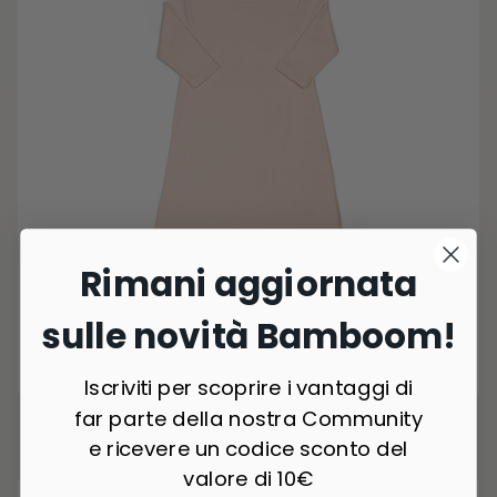
Rimani aggiornata
sulle novità Bamboom!
4 Colori
Iscriviti per scoprire i vantaggi di
Sacco Nanna Jersey mezza stagione con maniche - WATER PINK 67
far parte della nostra Community
€36,90
e ricevere un codice sconto del
valore di 10€