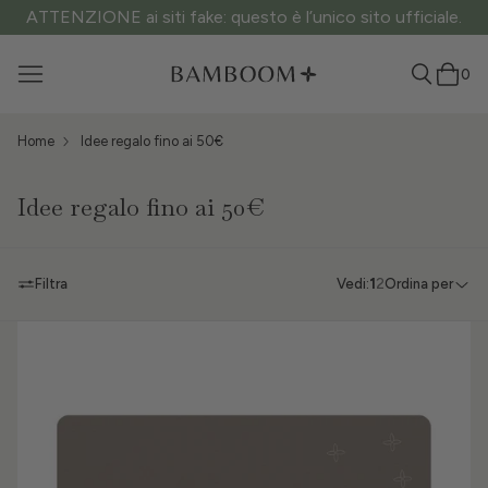
ATTENZIONE ai siti fake: questo è l’unico sito ufficiale.
0
Home
Idee regalo fino ai 50€
Idee regalo fino ai 50€
Filtra
Vedi:
1
2
Ordina per