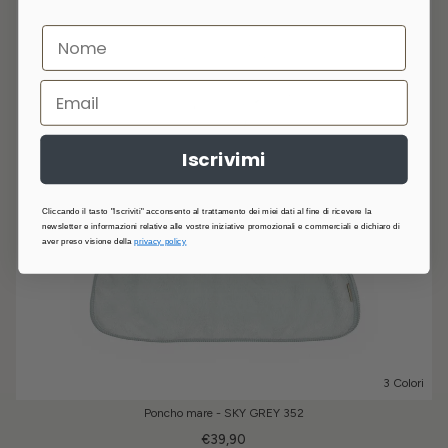
Iscrivimi
Cliccando il tasto "Iscriviti" acconsento al trattamento dei miei dati al fine di ricevere la
newsletter e informazioni relative alle vostre iniziative promozionali e commerciali e dichiaro di
aver preso visione della
privacy policy
3 Colori
Poncho mare - SKY GREY 352
€39,90