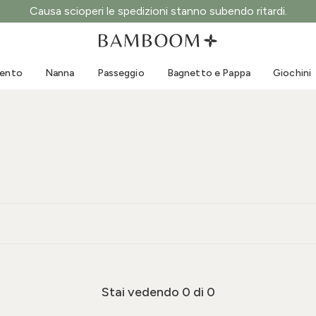
Causa scioperi le spedizioni stanno subendo ritardi.
Abbigliamento 0-3 anni
Mare
Tute da esterno
Costumi da bagno
mento
Nanna
Passeggio
Bagnetto e Pappa
Giochini
Body
Cappellini sole
Maglie e Camicie
Occhialini da sole
Pantaloncini e Gonne
Scarpine mare
Tutine
Giochini mare
Cardigan e Giacche
Vestitini
Cappellini
Accessori
Calze
Stai vedendo
0
di 0