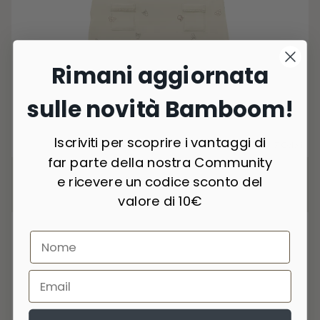
Rimani aggiornata
sulle novità Bamboom!
Iscriviti per scoprire i vantaggi di
7 Colori
far parte della nostra Community
Tutina Pure - ANIMAL FRIENDS 236
e ricevere un codice sconto del
€42,90
valore di 10€