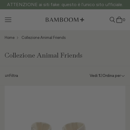
ATTENZIONE ai siti fake: questo è l’unico sito ufficiale.
0
Home
Collezione Animal Friends
Collezione Animal Friends
Filtra
Vedi:
1
2
Ordina per