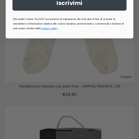
Iscrivimi
Cliccando il tasto "Iscriviti" acconsento al trattamento dei miei dati al fine di ricevere la
newsletter e informazioni relative alle vostre iniziative promozionali e commerciali e dichiaro di
aver preso visione della
privacy policy
1 Colori
Pantaloncino Neonato con piedi Pure - ANIMAL FRIENDS 236
€24,90