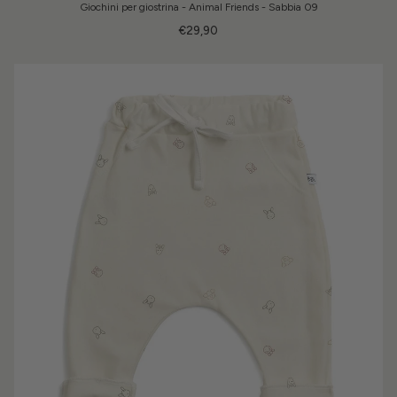
Giochini per giostrina - Animal Friends - Sabbia 09
€29,90