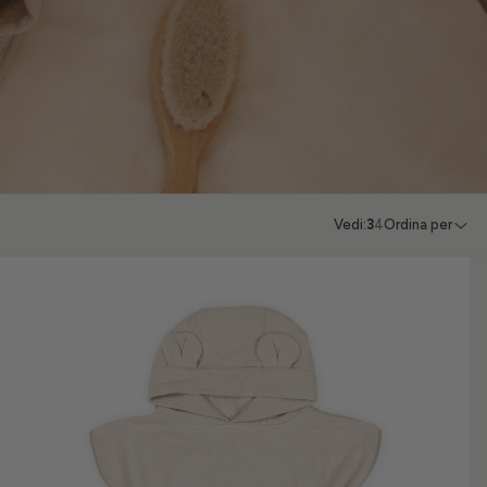
Vedi:
3
4
Ordina per