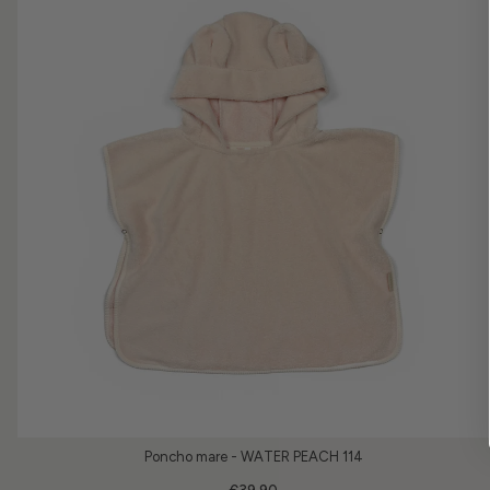
Poncho mare - WATER PEACH 114