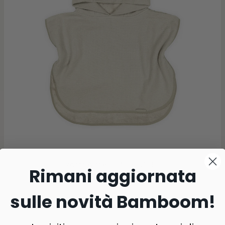
Poncho Waffle - SEA BREEZE 355
Rimani aggiornata
€42,90
sulle novità Bamboom!