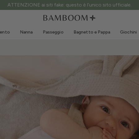
ATTENZIONE ai siti fake: questo è l’unico sito ufficiale.
Abbigliamento 0-3 anni
Mare
Tute da esterno
Costumi da bagno
mento
Nanna
Passeggio
Bagnetto e Pappa
Giochini
Body
Cappellini sole
Maglie e Camicie
Occhialini da sole
Pantaloncini e Gonne
Scarpine mare
Tutine
Giochini mare
Cardigan e Giacche
Vestitini
Cappellini
Accessori
Calze