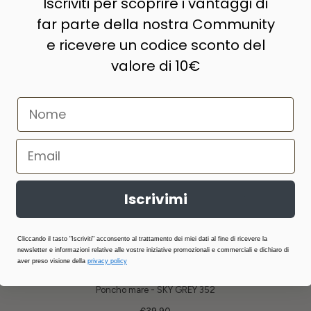
Iscriviti per scoprire i vantaggi di
far parte della nostra Community
e ricevere un codice sconto del
valore di 10€
Iscrivimi
Cliccando il tasto "Iscriviti" acconsento al trattamento dei miei dati al fine di ricevere la
newsletter e informazioni relative alle vostre iniziative promozionali e commerciali e dichiaro di
aver preso visione della
privacy policy
Poncho mare - SKY GREY 352