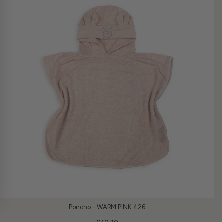
Poncho - WARM PINK 426