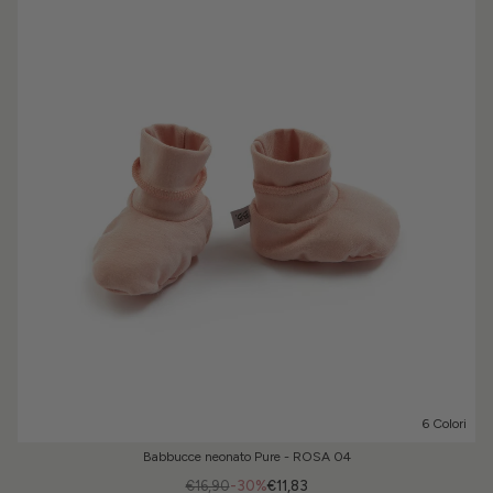
6 Colori
Babbucce neonato Pure - ROSA 04
€16,90
-30%
€11,83