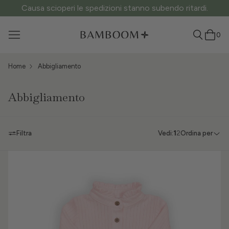
Causa scioperi le spedizioni stanno subendo ritardi.
0
Home
Abbigliamento
Abbigliamento
Filtra
Vedi:
1
2
Ordina per