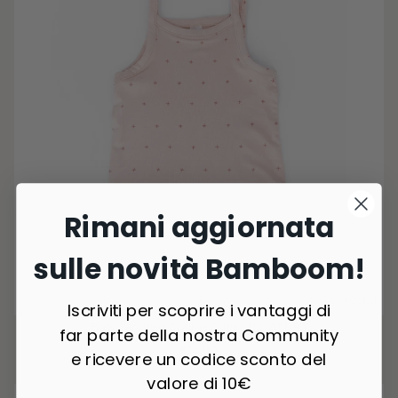
Rimani aggiornata
sulle novità Bamboom!
1 Colori
Iscriviti per scoprire i vantaggi di
Body Canottiera Spalline Sottili - FLOWER 93
far parte della nostra Community
€14,90
e ricevere un codice sconto del
valore di 10€