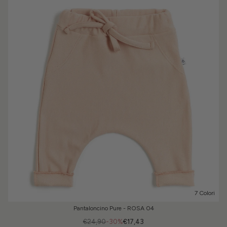
7 Colori
Pantaloncino Pure - ROSA 04
€24,90
-30%
€17,43