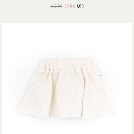
€16,90
-30%
€11,83