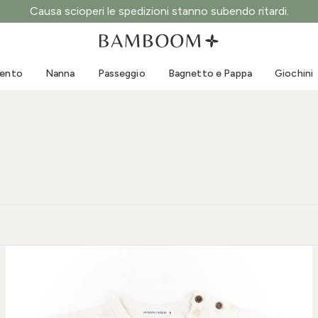
Causa scioperi le spedizioni stanno subendo ritardi.
Abbigliamento 0-3 anni
Mare
Tute da esterno
Costumi da bagno
mento
Nanna
Passeggio
Bagnetto e Pappa
Giochini
Body
Cappellini sole
Maglie e Camicie
Occhialini da sole
Pantaloncini e Gonne
Scarpine mare
Tutine
Giochini mare
Cardigan e Giacche
Vestitini
Cappellini
Accessori
Calze