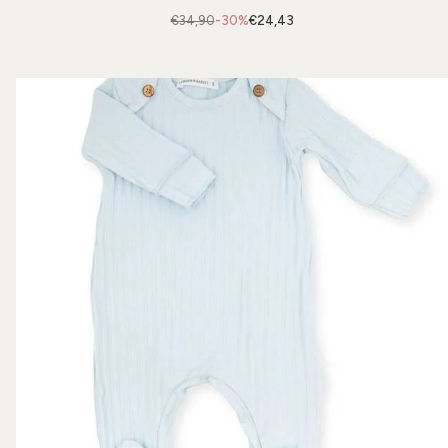
€34,90
-30%
€24,43