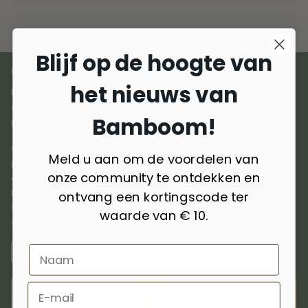
Blijf op de hoogte van
ONZE MATERIALEN
het nieuws van
Bamboom is ontstaan uit liefde voor natuurlijke materialen en
combineert
innovatie en duurzaamheid
om hoogwaardige
Bamboom!
producten voor kinderen te creëren.
We gebruiken
geselecteerde materialen
zoals bamboe,
Meld u aan om de voordelen van
katoen, wol, kasjmier en gerecyclede materialen, gekozen
onze community te ontdekken en
vanwege hun ademend vermogen, zachtheid en
ontvang een kortingscode ter
huidvriendelijkheid. Ze zijn hypoallergeen, antibacterieel en
thermoregulerend en bieden comfort en bescherming in elk
waarde van € 10.
seizoen.
ONTDEK MEER