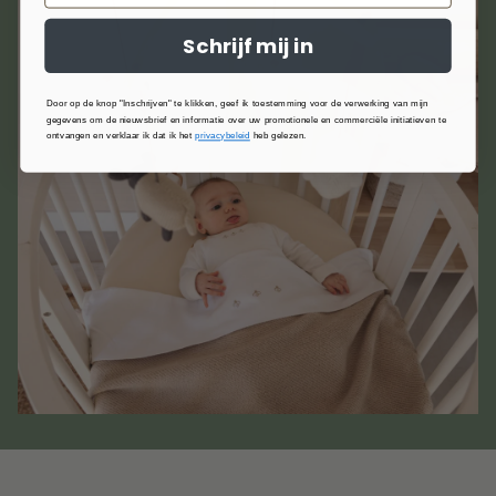
Schrijf mij in
Door op de knop "Inschrijven" te klikken, geef ik toestemming voor de verwerking van mijn
gegevens om de nieuwsbrief en informatie over uw promotionele en commerciële initiatieven te
ontvangen en verklaar ik dat ik het
privacybeleid
heb gelezen.