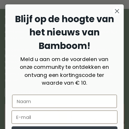
Blijf op de hoogte van
ONZE MATERIALEN
Bamboom is ontstaan uit liefde voor natuurlijke materialen en
het nieuws van
combineert
innovatie en duurzaamheid
om hoogwaardige
producten voor kinderen te creëren.
Bamboom!
We gebruiken
geselecteerde materialen
zoals bamboe,
katoen, wol, kasjmier en gerecyclede materialen, gekozen
Meld u aan om de voordelen van
vanwege hun ademend vermogen, zachtheid en
onze community te ontdekken en
huidvriendelijkheid. Ze zijn hypoallergeen, antibacterieel en
ontvang een kortingscode ter
thermoregulerend en bieden comfort en bescherming in elk
seizoen.
waarde van € 10.
ONTDEK MEER