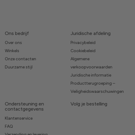
Ons bedrijf
Juridische afdeling
Over ons
Privacybeleid
Winkels
Cookiebeleid
Onze contacten
Algemene
Duurzame stijl
verkoopvoorwaarden
Juridische informatie
Productterugroeping –
Veiligheidswaarschuwingen
Ondersteuning en
Volg je bestelling
contactgegevens
Klantenservice
FAQ
Verzending en levering