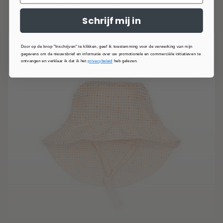
Strandpet UV50+ - OCEAN SQUARE 437
€27,90
Schrijf mij in
Door op de knop "Inschrijven" te klikken, geef ik toestemming voor de verwerking van mijn
gegevens om de nieuwsbrief en informatie over uw promotionele en commerciële initiatieven te
ontvangen en verklaar ik dat ik het
privacybeleid
heb gelezen.