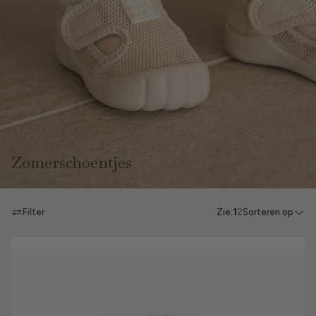
Zomerschoentjes
Filter
Zie:
1
2
Sorteren op