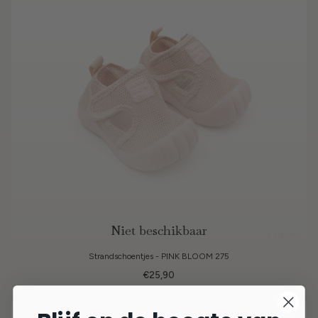
Niet beschikbaar
4 kleuren
Strandschoentjes - PINK BLOOM 275
€25,90