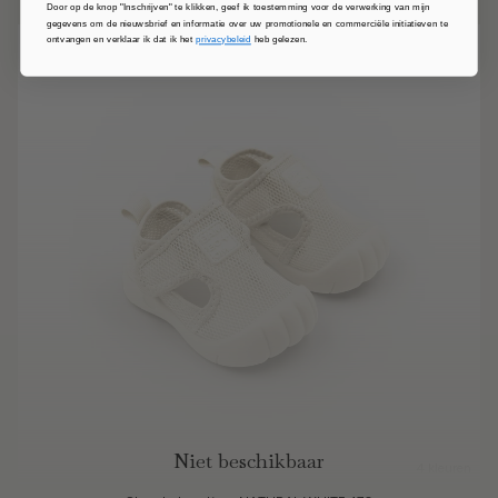
Door op de knop "Inschrijven" te klikken, geef ik toestemming voor de verwerking van mijn
gegevens om de nieuwsbrief en informatie over uw promotionele en commerciële initiatieven te
ontvangen en verklaar ik dat ik het
privacybeleid
heb gelezen.
Niet beschikbaar
4 kleuren