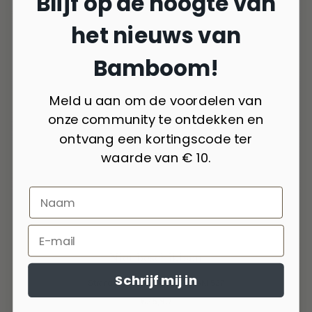
Blijf op de hoogte van
het nieuws van
Bamboom!
Meld u aan om de voordelen van
onze community te ontdekken en
ontvang een kortingscode ter
waarde van € 10.
Niet beschikbaar
4 kleuren
Schrijf mij in
Strandschoentjes - LIGHT KHAKI 527
€25,90