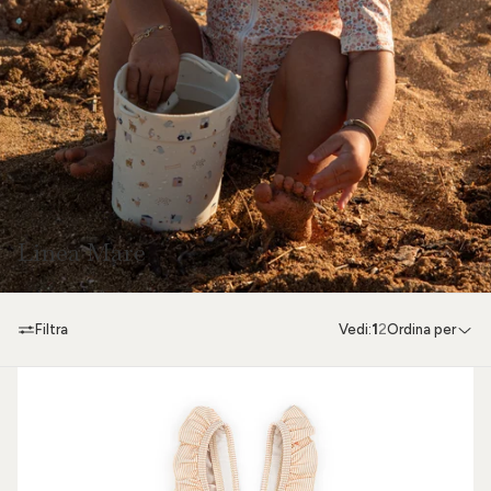
Linea Mare
Filtra
Vedi:
1
2
Ordina per