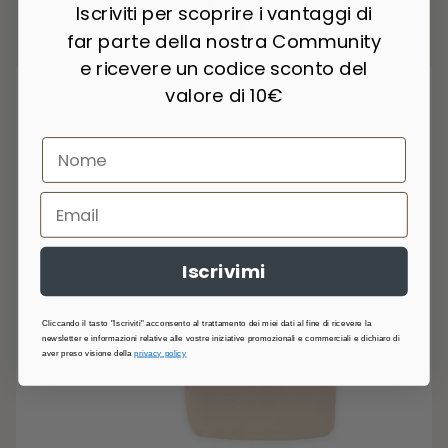
Lenzuolo con angoli culla - 2 pz - Bianco 01
Iscriviti per scoprire i vantaggi di
615,00 Kč
far parte della nostra Community
e ricevere un codice sconto del
valore di 10€
Iscrivimi
Cliccando il tasto "Iscriviti" acconsento al trattamento dei miei dati al fine di ricevere la
newsletter e informazioni relative alle vostre iniziative promozionali e commerciali e dichiaro di
aver preso visione della
privacy policy