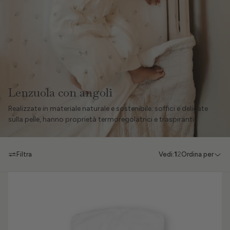
Lenzuola con angoli
Realizzate in materiale naturale e sostenibile: soffici e delicate
sulla pelle, hanno proprietà termoregolatrici e traspiranti.
Filtra
Vedi:
1
2
Ordina per