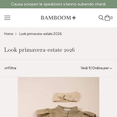
Causa scioperi le spedizioni stanno subendo ritardi.
0
Home
Look primavera-estate 2026
Look primavera-estate 2026
Filtra
Vedi:
1
2
Ordina per