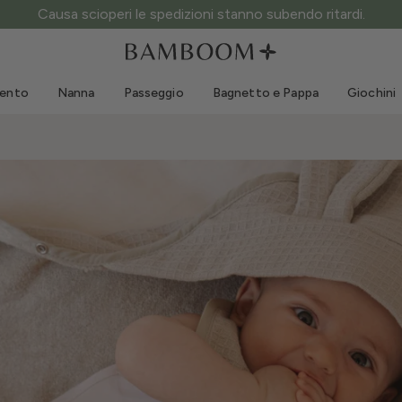
Causa scioperi le spedizioni stanno subendo ritardi.
Abbigliamento 0-3 anni
Mare
Tute da esterno
Costumi da bagno
mento
Nanna
Passeggio
Bagnetto e Pappa
Giochini
Body
Cappellini sole
Maglie e Camicie
Occhialini da sole
Pantaloncini e Gonne
Scarpine mare
Tutine
Giochini mare
Cardigan e Giacche
Vestitini
Cappellini
Accessori
Calze