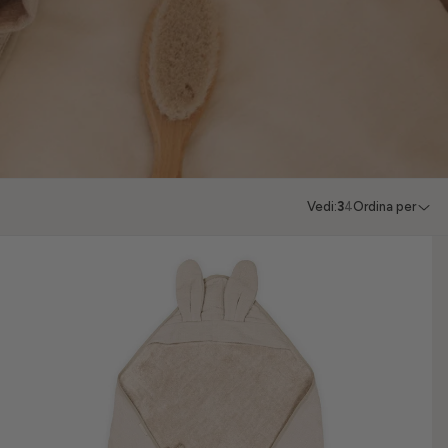
Vedi:
3
4
Ordina per