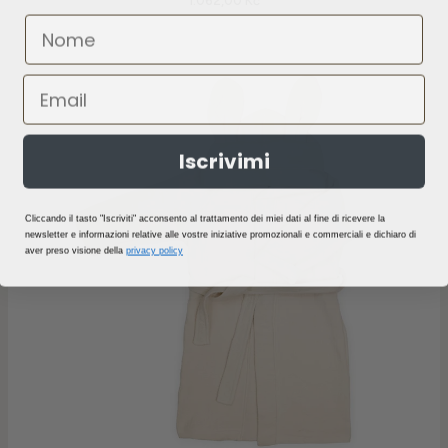
1.062,00 Kč
Iscrivimi
Cliccando il tasto "Iscriviti" acconsento al trattamento dei miei dati al fine di ricevere la
newsletter e informazioni relative alle vostre iniziative promozionali e commerciali e dichiaro di
aver preso visione della
privacy policy