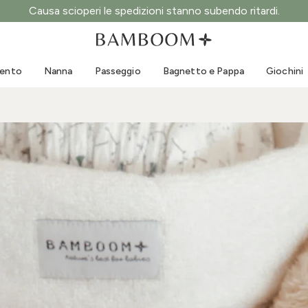
Causa scioperi le spedizioni stanno subendo ritardi.
Abbigliamento 0-3 anni
Mare
Tute da esterno
Costumi da bagno
mento
Nanna
Passeggio
Bagnetto e Pappa
Giochini
Body
Cappellini sole
Maglie e Camicie
Occhialini da sole
Pantaloncini e Gonne
Scarpine mare
Tutine
Giochini mare
Cardigan e Giacche
Vestitini
Cappellini
Accessori
Calze