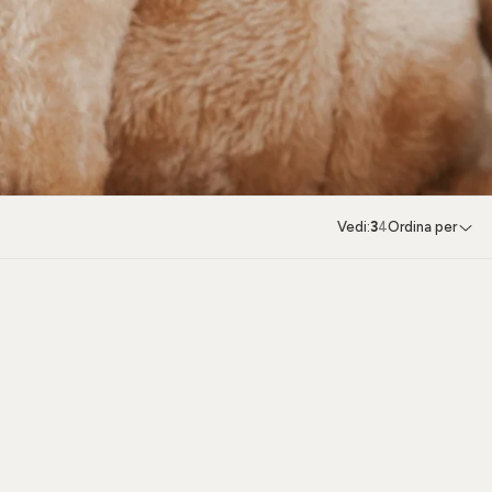
Vedi:
3
4
Ordina per