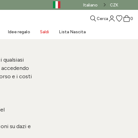
Italiano
CZK
Cerca
0
Idee regalo
Saldi
Lista Nascita
i qualsiasi
, accedendo
orso e i costi
Come scegliere il
Materassini
Consigli pratici per il
MUST-HAVE nascita
sacco nanna
passeggino
Il nostro blog
Giochini mare
Novità
Saldi - Abbigliamento
Acquista il LOOK
Accessori per la nanna
Fascia portabebè
bagnetto
Tappeto gioco
Weekend al mare
Saldi - Prodotti
el
oni su dazi e