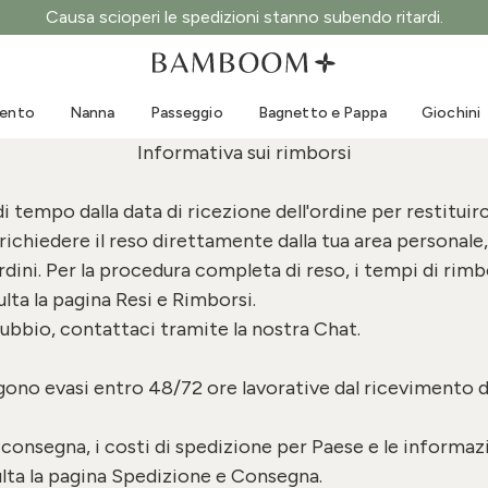
Causa scioperi le spedizioni stanno subendo ritardi.
Abbigliamento 0-3 anni
Mare
Tute da esterno
Costumi da bagno
mento
Nanna
Passeggio
Bagnetto e Pappa
Giochini
Body
Cappellini sole
Informativa sui rimborsi
Maglie e Camicie
Occhialini da sole
Pantaloncini e Gonne
Scarpine mare
di tempo dalla data di ricezione dell'ordine per restituirc
Tutine
Giochini mare
 richiedere il reso direttamente dalla tua
area personale
Cardigan e Giacche
rdini. Per la procedura completa di reso, i tempi di rimb
Vestitini
ulta la pagina
Resi e Rimborsi
.
Cappellini
dubbio, contattaci tramite la nostra Chat.
Accessori
Calze
ngono evasi entro 48/72 ore lavorative dal ricevimento d
 consegna, i costi di spedizione per Paese e le informazi
lta la pagina
Spedizione e Consegna
.