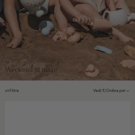
Weekend al mare
Filtra
Vedi:
1
2
Ordina per