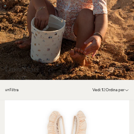
Linea Mare
Filtra
Vedi:
1
2
Ordina per